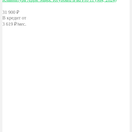
31 900
₽
В кредит
от
3 619
₽/мес.