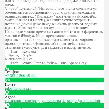
или запирать двери. Удобно и быстро, даже если Вас нет
дома.
С новой функцией “Интерком” все члены семьи могут
обмениваться сообщениями друг с другом, находясь в
разных комнатах. “Интерком” доступен на iPhone, iPad,
Watch, AirPods и CarPlay, а значит можно отправить
послание домой даже находясь очень далеко от родных.
Купить ХомПод мини по лучшей цене в Нижнем
Новгороде можно прямо на нашем сайте или в фирменном
магазине iPhoriya. У нас представлена только
оригинальная техника высокого качества от мирового
производителя с официальной гарантией, а также
стильные аксессуары для гаджетов в ассортименте.
Тип
Колонка
Бренд
Apple
Мощность
20 Вт
Цвет
White, Orange, Yellow, Blue, Space Gray
Телефон
+7 (831) 266-69-96
Почта
info@iphoriya.ru
Адрес
г. Нижний Новгород, ул. Ванеева, 6 (вход с ул. Генкиной)