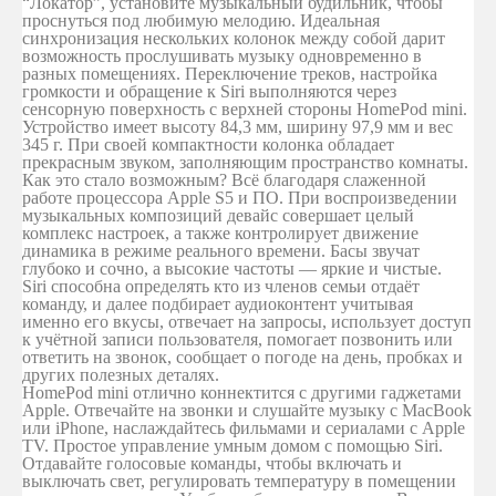
“Локатор”, установите музыкальный будильник, чтобы
проснуться под любимую мелодию. Идеальная
синхронизация нескольких колонок между собой дарит
возможность прослушивать музыку одновременно в
разных помещениях. Переключение треков, настройка
громкости и обращение к Siri выполняются через
сенсорную поверхность с верхней стороны HomePod mini.
Устройство имеет высоту 84,3 мм, ширину 97,9 мм и вес
345 г. При своей компактности колонка обладает
прекрасным звуком, заполняющим пространство комнаты.
Как это стало возможным? Всё благодаря слаженной
работе процессора Apple S5 и ПО. При воспроизведении
музыкальных композиций девайс совершает целый
комплекс настроек, а также контролирует движение
динамика в режиме реального времени. Басы звучат
глубоко и сочно, а высокие частоты — яркие и чистые.
Siri способна определять кто из членов семьи отдаёт
команду, и далее подбирает аудиоконтент учитывая
именно его вкусы, отвечает на запросы, использует доступ
к учётной записи пользователя, помогает позвонить или
ответить на звонок, сообщает о погоде на день, пробках и
других полезных деталях.
HomePod mini отлично коннектится с другими гаджетами
Apple. Отвечайте на звонки и слушайте музыку с MacBook
или iPhone, наслаждайтесь фильмами и сериалами с Apple
TV. Простое управление умным домом с помощью Siri.
Отдавайте голосовые команды, чтобы включать и
выключать свет, регулировать температуру в помещении