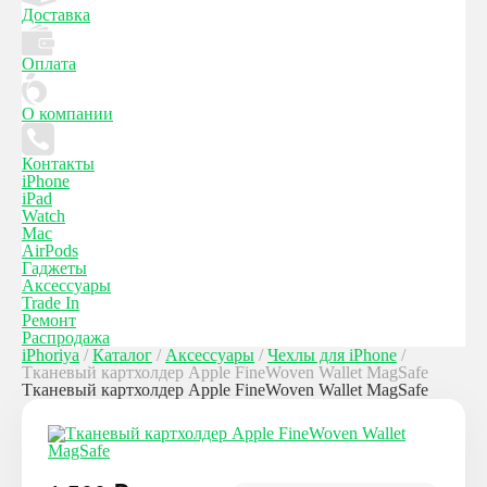
Доставка
Оплата
О компании
Контакты
iPhone
iPad
Watch
Mac
AirPods
Гаджеты
Аксессуары
Trade In
Ремонт
Распродажа
iPhoriya
/
Каталог
/
Аксессуары
/
Чехлы для iPhone
/
Тканевый картхолдер Apple FineWoven Wallet MagSafe
Тканевый картхолдер Apple FineWoven Wallet MagSafe