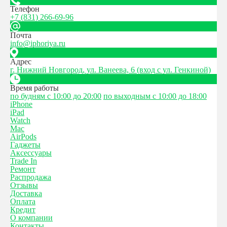
Телефон
+7 (831) 266-69-96
Почта
info@iphoriya.ru
Адрес
г. Нижний Новгород, ул. Ванеева, 6 (вход с ул. Генкиной)
Время работы
по будням с 10:00 до 20:00
по выходным с 10:00 до 18:00
iPhone
iPad
Watch
Mac
AirPods
Гаджеты
Аксессуары
Trade In
Ремонт
Распродажа
Отзывы
Доставка
Оплата
Кредит
О компании
Контакты