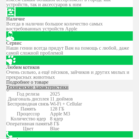
устройств, так и аксессуаров к ним
Наличие
Всегда в наличии большое количество самых
востребованных устройств Apple
Сервис
Наши гении всегда придут Вам на помощь с любой, даже
самой сложной проблемой
Любим котиков
Очень сильно, а ещё пёсиков, зайчиков и других милых и
прекрасных животных
Подробнее о товаре
Технические характеристики
Год релиза
2025
Диагональ дисплея
11 дюймов
Беспроводная связь
Wi-Fi + Cellular
Память
128 ГБ
Процессор
Apple M3
Количество ядер
8 ядер
Оперативная память
8 ГБ
Цвет
Blue