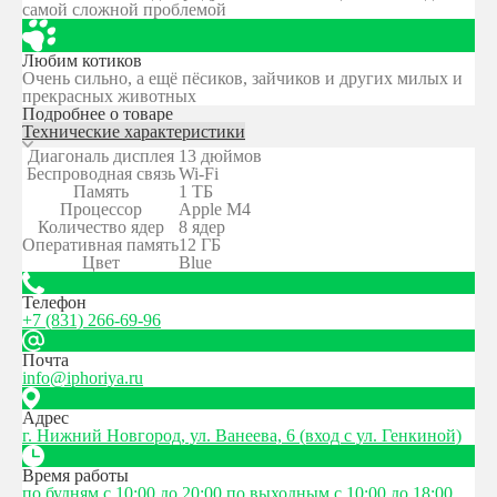
самой сложной проблемой
Любим котиков
Очень сильно, а ещё пёсиков, зайчиков и других милых и
прекрасных животных
Подробнее о товаре
Технические характеристики
Диагональ дисплея
13 дюймов
Беспроводная связь
Wi-Fi
Память
1 ТБ
Процессор
Apple M4
Количество ядер
8 ядер
Оперативная память
12 ГБ
Цвет
Blue
Телефон
+7 (831) 266-69-96
Почта
info@iphoriya.ru
Адрес
г. Нижний Новгород, ул. Ванеева, 6 (вход с ул. Генкиной)
Время работы
по будням с 10:00 до 20:00
по выходным с 10:00 до 18:00