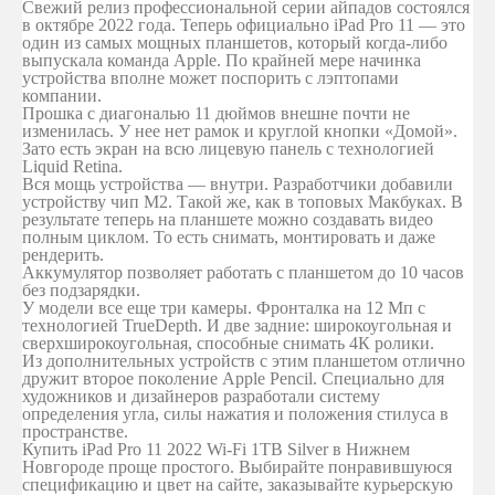
Свежий релиз профессиональной серии айпадов состоялся
в октябре 2022 года. Теперь официально iPad Pro 11 — это
один из самых мощных планшетов, который когда-либо
выпускала команда Apple. По крайней мере начинка
устройства вполне может поспорить с лэптопами
компании.
Прошка с диагональю 11 дюймов внешне почти не
изменилась. У нее нет рамок и круглой кнопки «Домой».
Зато есть экран на всю лицевую панель с технологией
Liquid Retina.
Вся мощь устройства — внутри. Разработчики добавили
устройству чип М2. Такой же, как в топовых Макбуках. В
результате теперь на планшете можно создавать видео
полным циклом. То есть снимать, монтировать и даже
рендерить.
Аккумулятор позволяет работать с планшетом до 10 часов
без подзарядки.
У модели все еще три камеры. Фронталка на 12 Мп с
технологией TrueDepth. И две задние: широкоугольная и
сверхширокоугольная, способные снимать 4К ролики.
Из дополнительных устройств с этим планшетом отлично
дружит второе поколение Apple Pencil. Специально для
художников и дизайнеров разработали систему
определения угла, силы нажатия и положения стилуса в
пространстве.
Купить iPad Pro 11 2022 Wi-Fi 1TB Silver в Нижнем
Новгороде проще простого. Выбирайте понравившуюся
спецификацию и цвет на сайте, заказывайте курьерскую