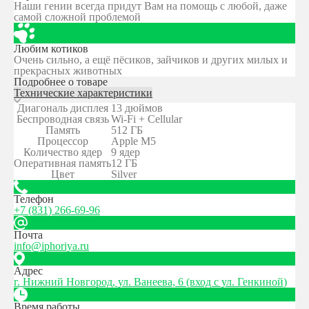
Наши гении всегда придут Вам на помощь с любой, даже
самой сложной проблемой
Любим котиков
Очень сильно, а ещё пёсиков, зайчиков и других милых и
прекрасных животных
Подробнее о товаре
Технические характеристики
Диагональ дисплея
13 дюймов
Беспроводная связь
Wi-Fi + Cellular
Память
512 ГБ
Процессор
Apple M5
Количество ядер
9 ядер
Оперативная память
12 ГБ
Цвет
Silver
Телефон
+7 (831) 266-69-96
Почта
info@iphoriya.ru
Адрес
г. Нижний Новгород, ул. Ванеева, 6 (вход с ул. Генкиной)
Время работы