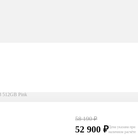
3 512GB Pink
58 190
₽
52 900
₽
Цена указана при
наличном расчёте