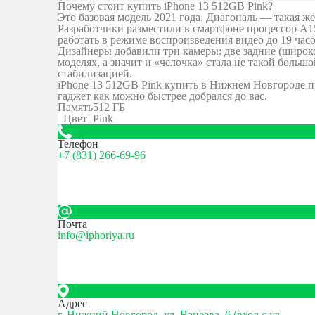
Почему стоит купить iPhone 13 512GB Pink?
Это базовая модель 2021 года. Диагональ — такая же
Разработчики разместили в смартфоне процессор A1
работать в режиме воспроизведения видео до 19 часо
Дизайнеры добавили три камеры: две задние (широк
моделях, а значит и «челочка» стала не такой больш
стабилизацией.
iPhone 13 512GB Pink купить в Нижнем Новгороде п
гаджет как можно быстрее добрался до вас.
Память
512 ГБ
Цвет
Pink
Телефон
+7 (831) 266-69-96
Почта
info@iphoriya.ru
Адрес
г. Нижний Новгород, ул. Ванеева, 6 (вход с ул.