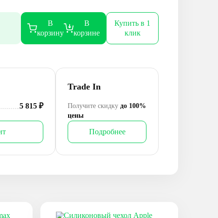
В
В
Купить в 1
корзину
корзине
клик
Trade In
5 815
₽
Получите скидку
до 100%
цены
ит
Подробнее