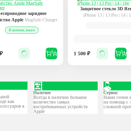
Защитное стекло 3D R
еспроводное зарядное
iPhone 13 | 13 Pro | 14 | 
йство Apple
MagSafe Charger
В наличии, много
₽
1 500
₽
Наличие
Сервис
ьшой
Всегда в наличии большое
Наши гении в
оде как
количество самых
на помощь с 
ксессуаров к
востребованных устройств
сложной про
Apple