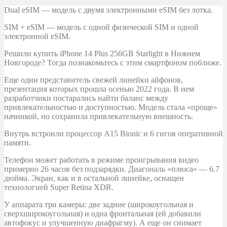
Dual eSIM — модель с двумя электронными eSIM без лотка.
SIM + eSIM — модель с одной физической SIM и одной
электронной eSIM.
Решили купить iPhone 14 Plus 256GB Starlight в Нижнем
Новгороде? Тогда познакомьтесь с этим смартфоном поближе.
Еще один представитель свежей линейки айфонов,
презентация которых прошла осенью 2022 года. В нем
разработчики постарались найти баланс между
привлекательностью и доступностью. Модель стала «проще»
начинкой, но сохранила привлекательную внешность.
Внутрь встроили процессор A15 Bionic и 6 гигов оперативной
памяти.
Телефон может работать в режиме проигрывания видео
примерно 26 часов без подзарядки. Диагональ «плюса» — 6.7
дюйма. Экран, как и в остальной линейке, оснащен
технологией Super Retina XDR.
У аппарата три камеры: две задние (широкоугольная и
сверхширокоугольная) и одна фронтальная (ей добавили
автофокус и улучшенную диафрагму). А еще он снимает