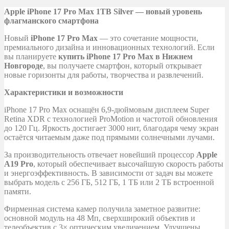
Apple iPhone 17 Pro Max 1TB Silver — новый уровень
флагманского смартфона
Новый
iPhone 17 Pro Max
— это сочетание мощности,
премиального дизайна и инновационных технологий. Если
вы планируете
купить iPhone 17 Pro Max в Нижнем
Новгороде
, вы получаете смартфон, который открывает
новые горизонты для работы, творчества и развлечений.
Характеристики и возможности
iPhone 17 Pro Max оснащён 6,9-дюймовым дисплеем Super
Retina XDR с технологией ProMotion и частотой обновления
до 120 Гц. Яркость достигает 3000 нит, благодаря чему экран
остаётся читаемым даже под прямыми солнечными лучами.
За производительность отвечает новейший процессор
Apple
A19 Pro
, который обеспечивает высочайшую скорость работы
и энергоэффективность. В зависимости от задач вы можете
выбрать модель с 256 ГБ, 512 ГБ, 1 ТБ или 2 ТБ встроенной
памяти.
Фирменная система камер получила заметное развитие:
основной модуль на 48 Мп, сверхширокий объектив и
телеобъектив с 3× оптическим увеличением. Улучшены