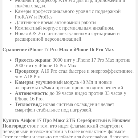
Мощный процессор A19 Pro для игр, приложений и
тяжёлых задач.
Камеры профессионального уровня с поддержкой
ProRAW и ProRes.
Длительное время автономной работы.
Компактный корпус с премиальным дизайном.
Новая iOS 26 с интеллектуальными функциями и
расширенной персонализацией.
Сравнение iPhone 17 Pro Max и iPhone 16 Pro Max
Яркость экрана
: 3000 нит у iPhone 17 Pro Max против
2000 нит у iPhone 16 Pro Max.
Процессор
: A19 Pro стал быстрее и энергоэффективнее,
чем A18 Pro.
Камеры
: улучшенный модуль 48 Мп и новые
алгоритмы съёмки против прошлогодних решений.
Автономность
: до 39 часов видео против 33 часов у
iPhone 16 Pro.
Теплоотвод
: новая система охлаждения делает
смартфон стабильнее под нагрузкой.
Купить Айфон 17 Про Макс 2ТБ Серебристый в Нижнем
Новгороде
стоит тем, кто ищет флагманский смартфон с
передовыми возможностями в более компактном формате.
Этот телефон идеально подойдёт для фотографов, блогеров,