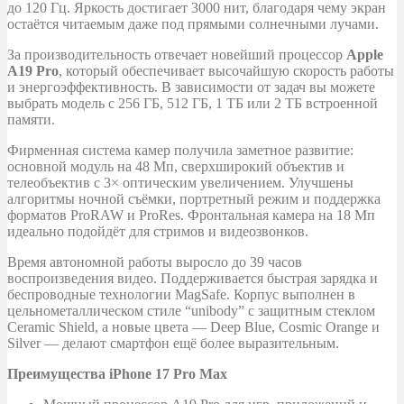
до 120 Гц. Яркость достигает 3000 нит, благодаря чему экран
остаётся читаемым даже под прямыми солнечными лучами.
За производительность отвечает новейший процессор
Apple
A19 Pro
, который обеспечивает высочайшую скорость работы
и энергоэффективность. В зависимости от задач вы можете
выбрать модель с 256 ГБ, 512 ГБ, 1 ТБ или 2 ТБ встроенной
памяти.
Фирменная система камер получила заметное развитие:
основной модуль на 48 Мп, сверхширокий объектив и
телеобъектив с 3× оптическим увеличением. Улучшены
алгоритмы ночной съёмки, портретный режим и поддержка
форматов ProRAW и ProRes. Фронтальная камера на 18 Мп
идеально подойдёт для стримов и видеозвонков.
Время автономной работы выросло до 39 часов
воспроизведения видео. Поддерживается быстрая зарядка и
беспроводные технологии MagSafe. Корпус выполнен в
цельнометаллическом стиле “unibody” с защитным стеклом
Ceramic Shield, а новые цвета — Deep Blue, Cosmic Orange и
Silver — делают смартфон ещё более выразительным.
Преимущества iPhone 17 Pro Max