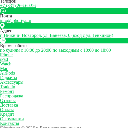
Телефон
+7 (831) 266-69-96
Почта
info@iphoriya.ru
Адрес
г. Нижний Новгород, ул. Ванеева, 6 (вход с ул. Генкиной)
Время работы
по будням с 10:00 до 20:00
по выходным с 10:00 до 18:00
iPhone
iPad
Watch
Mac
AirPods
Гаджеты
Аксессуары
Trade In
Ремонт
Распродажа
Отзывы
Доставка
Оплата
Кредит
О компании
Контакты
iPhoriya.ru © 2026 г. Все права защищены.