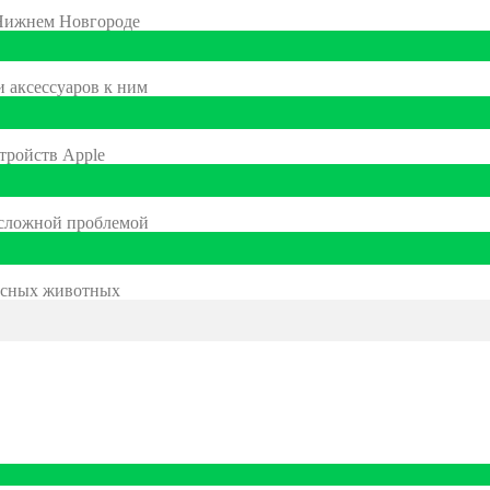
 Нижнем Новгороде
и аксессуаров к ним
тройств Apple
 сложной проблемой
расных животных