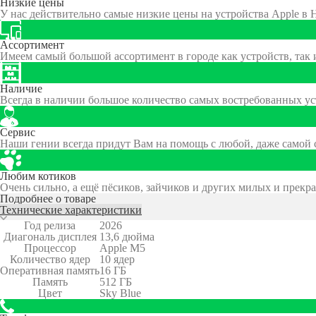
Низкие цены
У нас действительно самые низкие цены на устройства Apple в
Ассортимент
Имеем самый большой ассортимент в городе как устройств, так 
Наличие
Всегда в наличии большое количество самых востребованных ус
Сервис
Наши гении всегда придут Вам на помощь с любой, даже самой
Любим котиков
Очень сильно, а ещё пёсиков, зайчиков и других милых и прек
Подробнее о товаре
Технические характеристики
Год релиза
2026
Диагональ дисплея
13,6 дюйма
Процессор
Apple M5
Количество ядер
10 ядер
Оперативная память
16 ГБ
Память
512 ГБ
Цвет
Sky Blue