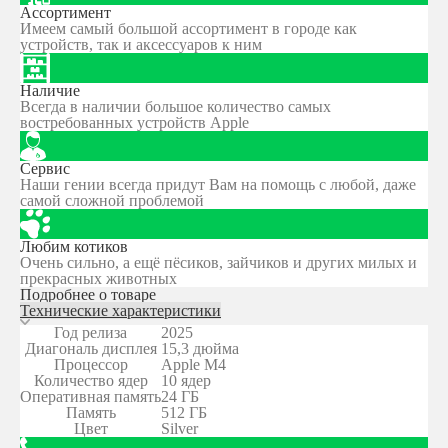
Ассортимент
Имеем самый большой ассортимент в городе как
устройств, так и аксессуаров к ним
Наличие
Всегда в наличии большое количество самых
востребованных устройств Apple
Сервис
Наши гении всегда придут Вам на помощь с любой, даже
самой сложной проблемой
Любим котиков
Очень сильно, а ещё пёсиков, зайчиков и других милых и
прекрасных животных
Подробнее о товаре
Технические характеристики
Год релиза
2025
Диагональ дисплея
15,3 дюйма
Процессор
Apple M4
Количество ядер
10 ядер
Оперативная память
24 ГБ
Память
512 ГБ
Цвет
Silver