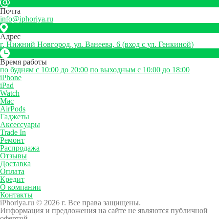
Почта
info@iphoriya.ru
Адрес
г. Нижний Новгород, ул. Ванеева, 6 (вход с ул. Генкиной)
Время работы
по будням с 10:00 до 20:00
по выходным с 10:00 до 18:00
iPhone
iPad
Watch
Mac
AirPods
Гаджеты
Аксессуары
Trade In
Ремонт
Распродажа
Отзывы
Доставка
Оплата
Кредит
О компании
Контакты
iPhoriya.ru © 2026 г. Все права защищены.
Информация и предложения на сайте не являются публичной
офертой