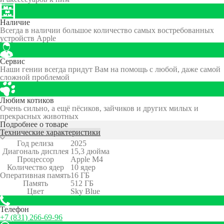
Наличие
Всегда в наличии большое количество самых востребованных
устройств Apple
Сервис
Наши гении всегда придут Вам на помощь с любой, даже самой
сложной проблемой
Любим котиков
Очень сильно, а ещё пёсиков, зайчиков и других милых и
прекрасных животных
Подробнее о товаре
Технические характеристики
Год релиза
2025
Диагональ дисплея
15,3 дюйма
Процессор
Apple M4
Количество ядер
10 ядер
Оперативная память
16 ГБ
Память
512 ГБ
Цвет
Sky Blue
Телефон
+7 (831) 266-69-96