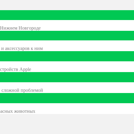
в Нижнем Новгороде
 и аксессуаров к ним
стройств Apple
й сложной проблемой
красных животных