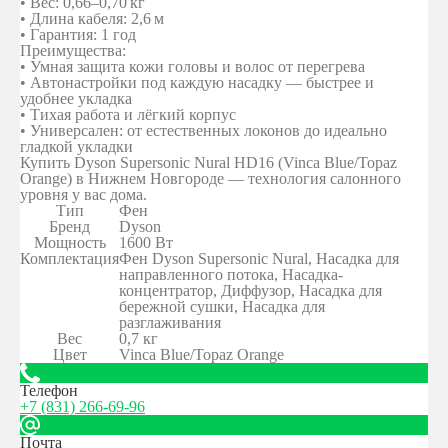
• Вес: 0,66–0,70 кг
• Длина кабеля: 2,6 м
• Гарантия: 1 год
Преимущества:
• Умная защита кожи головы и волос от перегрева
• Автонастройки под каждую насадку — быстрее и
удобнее укладка
• Тихая работа и лёгкий корпус
• Универсален: от естественных локонов до идеально
гладкой укладки
Купить Dyson Supersonic Nural HD16 (Vinca Blue/Topaz
Orange) в Нижнем Новгороде — технология салонного
уровня у вас дома.
Тип
Фен
Бренд
Dyson
Мощность
1600 Вт
Комплектация
Фен Dyson Supersonic Nural, Насадка для
направленного потока, Насадка-
концентратор, Диффузор, Насадка для
бережной сушки, Насадка для
разглаживания
Вес
0,7 кг
Цвет
Vinca Blue/Topaz Orange
Телефон
+7 (831) 266-69-96
Почта