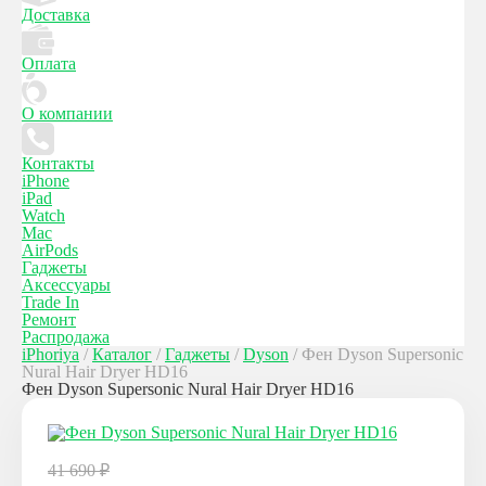
Доставка
Оплата
О компании
Контакты
iPhone
iPad
Watch
Mac
AirPods
Гаджеты
Аксессуары
Trade In
Ремонт
Распродажа
iPhoriya
/
Каталог
/
Гаджеты
/
Dyson
/
Фен Dyson Supersonic
Nural Hair Dryer HD16
Фен Dyson Supersonic Nural Hair Dryer HD16
41 690
₽