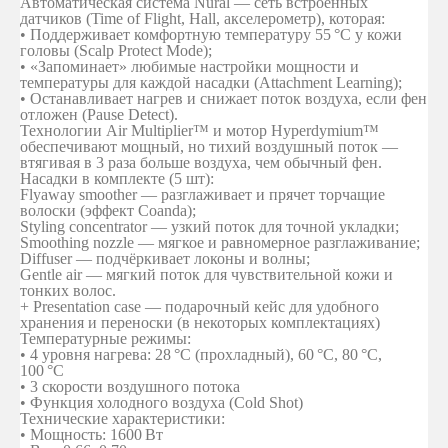
Автоматическая система Nural
— сеть встроенных
датчиков (Time of Flight, Hall, акселерометр), которая:
• Поддерживает комфортную температуру 55 °C у кожи
головы (Scalp Protect Mode);
• «Запоминает» любимые настройки мощности и
температуры для каждой насадки (Attachment Learning);
• Останавливает нагрев и снижает поток воздуха, если фен
отложен (Pause Detect).
Технологии Air Multiplier™ и мотор Hyperdymium™
обеспечивают мощный, но тихий воздушный поток —
втягивая в 3 раза больше воздуха, чем обычный фен.
Насадки в комплекте (5 шт):
Flyaway smoother
— разглаживает и прячет торчащие
волоски (эффект Coanda);
Styling concentrator
— узкий поток для точной укладки;
Smoothing nozzle
— мягкое и равномерное разглаживание;
Diffuser
— подчёркивает локоны и волны;
Gentle air
— мягкий поток для чувствительной кожи и
тонких волос.
+ Presentation case
— подарочный кейс для удобного
хранения и переноски (в некоторых комплектациях)
Температурные режимы:
• 4 уровня нагрева: 28 °C (прохладный), 60 °C, 80 °C,
100 °C
• 3 скорости воздушного потока
• Функция холодного воздуха (Cold Shot)
Технические характеристики:
• Мощность: 1600 Вт