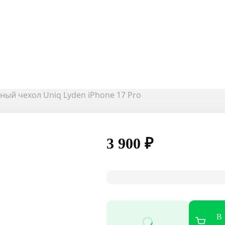
ный чехол Uniq Lyden iPhone 17 Pro
3 900
₽
В