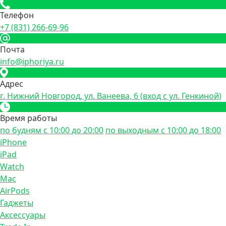
Телефон
+7 (831) 266-69-96
Почта
info@iphoriya.ru
Адрес
г. Нижний Новгород, ул. Ванеева, 6 (вход с ул. Генкиной)
Время работы
по будням с 10:00 до 20:00
по выходным с 10:00 до 18:00
iPhone
iPad
Watch
Mac
AirPods
Гаджеты
Аксессуары