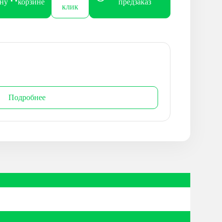
ину
корзине
предзаказ
клик
Подробнее