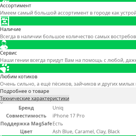
Ассортимент
Имеем самый большой ассортимент в городе как устройс
Наличие
Всегда в наличии большое количество самых востребов
Сервис
Наши гении всегда придут Вам на помощь с любой, да
Любим котиков
Очень сильно, а ещё пёсиков, зайчиков и других милых
Подробнее о товаре
Технические характеристики
Бренд
Uniq
Совместимость
iPhone 17 Pro
Поддержка MagSafe
Есть
Цвет
Ash Blue, Caramel, Clay, Black