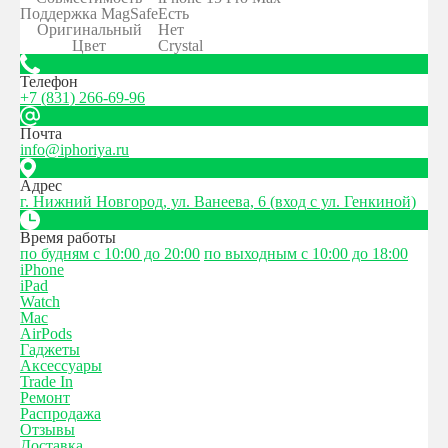
Поддержка MagSafe
Есть
Оригинальный
Нет
Цвет
Crystal
Телефон
+7 (831) 266-69-96
Почта
info@iphoriya.ru
Адрес
г. Нижний Новгород, ул. Ванеева, 6 (вход с ул. Генкиной)
Время работы
по будням с 10:00 до 20:00
по выходным с 10:00 до 18:00
iPhone
iPad
Watch
Mac
AirPods
Гаджеты
Аксессуары
Trade In
Ремонт
Распродажа
Отзывы
Доставка