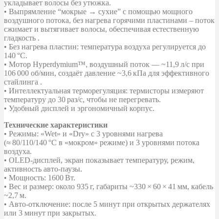
укладывает волосы без утюжка.
• Выпрямление “мокрые → сухие” с помощью мощного
воздушного потока, без нагрева горячими пластинами – поток
сжимает и вытягивает волосы, обеспечивая естественную
гладкость .
• Без нагрева пластин: температура воздуха регулируется до
140 °C.
• Мотор Hyperdymium™, воздушный поток — ~11,9 л/с при
106 000 об/мин, создаёт давление ~3,6 кПа для эффективного
стайлинга .
• Интеллектуальная терморегуляция: термисторы измеряют
температуру до 30 раз/с, чтобы не перегревать.
• Удобный дисплей и эргономичный корпус.
Технические характеристики
• Режимы: «Wet» и «Dry» с 3 уровнями нагрева
(≈ 80/110/140 °C в «мокром» режиме) и 3 уровнями потока
воздуха.
• OLED-дисплей, экран показывает температуру, режим,
активность авто‑паузы.
• Мощность: 1600 Вт.
• Вес и размер: около 935 г, габариты ~330 × 60 × 41 мм, кабель
~2,7 м.
• Авто-отключение: после 5 минут при открытых держателях
или 3 минут при закрытых.