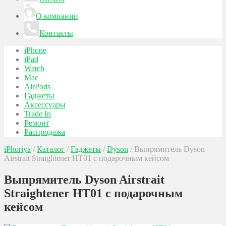
О компании
Контакты
iPhone
iPad
Watch
Mac
AirPods
Гаджеты
Аксессуары
Trade In
Ремонт
Распродажа
iPhoriya
/
Каталог
/
Гаджеты
/
Dyson
/
Выпрямитель Dyson
Airstrait Straightener HT01 с подарочным кейсом
Выпрямитель Dyson Airstrait
Straightener HT01 с подарочным
кейсом