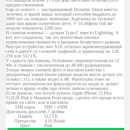
что наощупь iPhone 15 Plus действительно отличается от
предшественников.
Еще из нового — настраиваемый Dynamic Island вместо
челочки, и яркий экран, который способен выдавать до
2000 нит на пиковых значениях. Картинка не тускнеет
даже при ярком солнечном свете. У 14 айфона той же
модели показатель 1200 нит.
И главная новинка — разъем Type-C вместо Lightning. А
вот что сохранили, так это аналоговые кнопки
переключения громкости и рычажок беззвучного режима.
Внутри устройства чип А16, отлично зарекомендовавший
себя в работе со сложной графикой, и хранилище на 128,
256 или 512 ГБ.
У гаджета три камеры. Основные: широкоугольная на 12
Мп и главная с увеличенным до 48 Мп разрешением.
Теперь можно снимать фото в высоком качестве с
двукратным зумом (более ранние модели могли делать это
только с x1), а также видео в 4К. Фронталка тоже не
отстает: автоматически фокусируется на лицах и, делает
четкие и яркие селфи при почти любом освещении.
Если решили, что хотите купить Apple iPhone 15 Plus
512GB Pink в Нижнем Новгороде, сделать это проще всего
прямо на сайте, или в магазине.
SIM карта
SIM + eSIM
Диагональ дисплея
6,7 дюйма
Память
512 ГБ
Процессор
A16 Bionic
Цвет
Pink